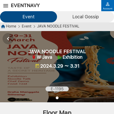
EVENTNAVY
Account
Event
Local Gossip
Home
Event
JAVA NOODLE FESTIVAL
JAVA NOODLE FESTIVAL
W Java
Exhibition
2024.3.29 ～ 3.31
E-1195
Floor Map