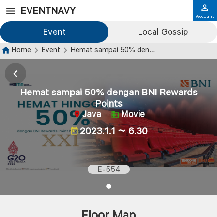
EVENTNAVY
Account
Event
Local Gossip
Home
Event
Hemat sampai 50% dengan BNI Rewards Points
Hemat sampai 50% dengan BNI Rewards
Points
Java
Movie
2023.1.1 ～ 6.30
E-554
Floor Map