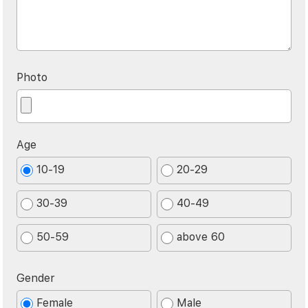
Photo
Age
10-19
20-29
30-39
40-49
50-59
above 60
Gender
Female
Male