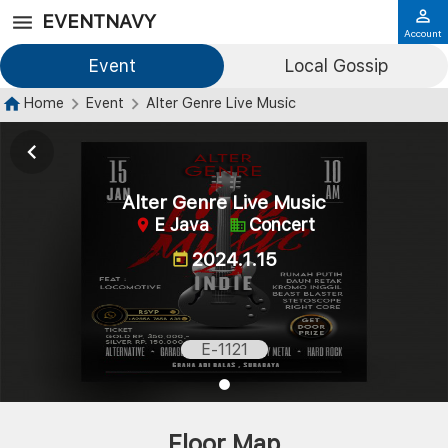
EVENTNAVY
Account
Event
Local Gossip
Home
Event
Alter Genre Live Music
Alter Genre Live Music
E Java
Concert
2024.1.15
E-1121
Floor Map