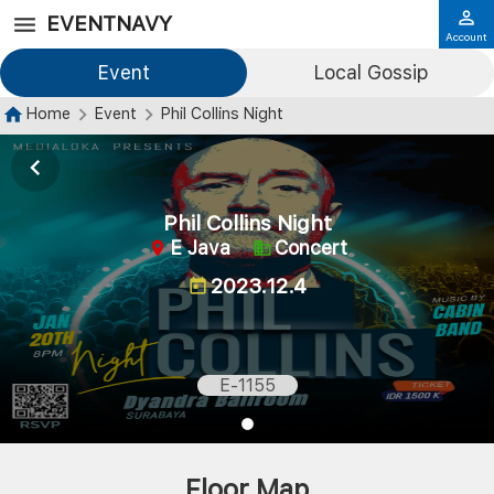
EVENTNAVY
Account
Event
Local Gossip
Home
Event
Phil Collins Night
Phil Collins Night
E Java
Concert
2023.12.4
E-1155
Floor Map