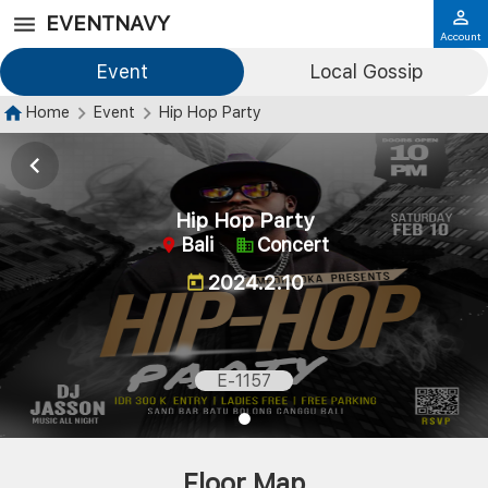
EVENTNAVY
Account
Event
Local Gossip
Home
Event
Hip Hop Party
Hip Hop Party
Bali
Concert
2024.2.10
E-1157
Floor Map