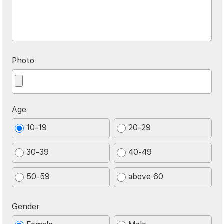
Photo
Age
10-19
20-29
30-39
40-49
50-59
above 60
Gender