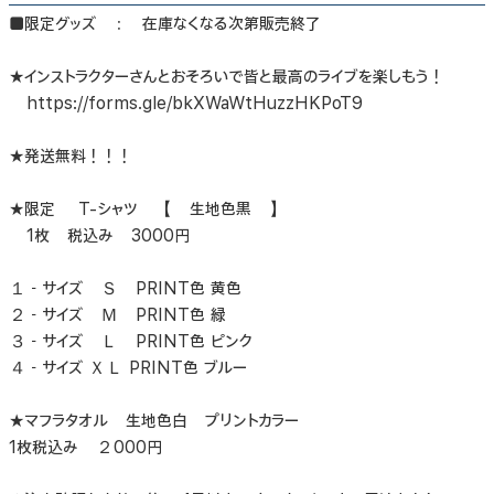
■限定グッズ ： 在庫なくなる次第販売終了
★インストラクターさんとおそろいで皆と最高のライブを楽しもう！
https://forms.gle/bkXWaWtHuzzHKPoT9
★発送無料！！！
★限定 T-シャツ 【 生地色黒 】
1枚 税込み 3000円
１－サイズ Ｓ PRINT色 黄色
２－サイズ Ｍ PRINT色 緑
３－サイズ Ｌ PRINT色 ピンク
４－サイズ ＸＬ PRINT色 ブルー
★マフラタオル 生地色白 プリントカラー
1枚税込み ２000円