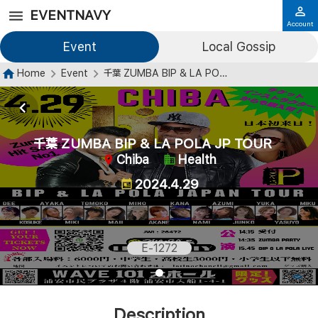
EVENTNAVY
Account
Event
Local Gossip
Home
Event
千葉 ZUMBA BIP & LA POLA JP TOUR
千葉 ZUMBA BIP & LA POLA JP TOUR
Chiba
Health
2024.4.29
E-1272
Description