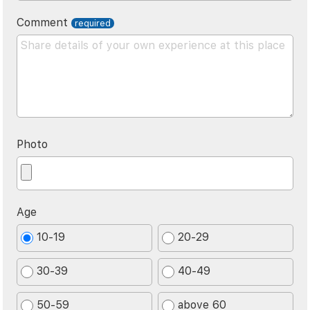
Comment
Photo
Age
10-19
20-29
30-39
40-49
50-59
above 60