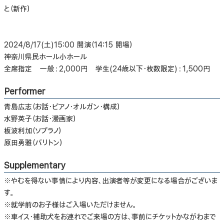
と（新作）
2024/8/17(土)15:00 開演（14:15 開場）
神奈川県民ホール小ホール
全席指定 一般：2,000円 学生(24歳以下・枚数限定)：1,500円
Performer
青島広志（お話・ピアノ・オルガン・構成）
水野英子（お話・漫画家）
板波利加（ソプラノ）
原田勇雅（バリトン）
Supplementary
※やむを得ない事情により内容、出演者等が変更になる場合がございま
す。
※就学前のお子様はご入場いただけません。
※車イス・補助犬をお連れでご来場の方は、事前にチケットかながわまで