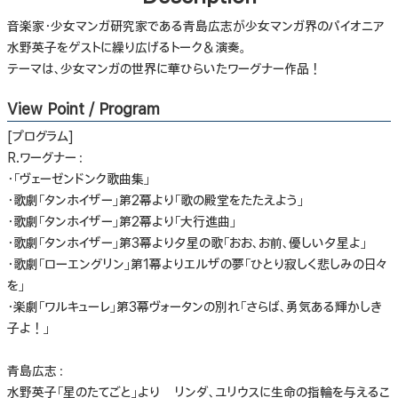
音楽家・少女マンガ研究家である青島広志が少女マンガ界のパイオニア
水野英子をゲストに繰り広げるトーク＆演奏。
テーマは、少女マンガの世界に華ひらいたワーグナー作品！
View Point / Program
[プログラム]
R.ワーグナー：
・「ヴェーゼンドンク歌曲集」
・歌劇「タンホイザー」第2幕より「歌の殿堂をたたえよう」
・歌劇「タンホイザー」第2幕より「大行進曲」
・歌劇「タンホイザー」第3幕より夕星の歌「おお、お前、優しい夕星よ」
・歌劇「ローエングリン」第1幕よりエルザの夢「ひとり寂しく悲しみの日々
を」
・楽劇「ワルキューレ」第3幕ヴォータンの別れ「さらば、勇気ある輝かしき
子よ！」
青島広志：
水野英子「星のたてごと」より リンダ、ユリウスに生命の指輪を与えるこ