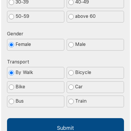
30-39
40-49
50-59
above 60
Gender
Female
Male
Transport
By Walk
Bicycle
Bike
Car
Bus
Train