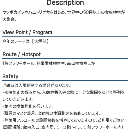
Description
ウツボカズラやハエトリグサをはじめ、世界中の50種以上の食虫植物が
大集合。
View Point / Program
今年のテーマは【大解剖】！
Route / Hotspot
1階フラワーホール、熱帯雨林植物室、高山植物室ほか
Safety
混雑時は入場規制する場合があります。
・密接防止の観点から、入館券購入等の際に十分な間隔をあけて整列を
していただきます。
・館内の換気強化を行います。
・職員のマスク着用、出勤前の体温測定を徹底しています。
・除菌用アルコールの設置台数を増やしておりますので、ご利用ください。
（設置場所：館内入口、案内所、１・２階トイレ、１階フラワーホール内）