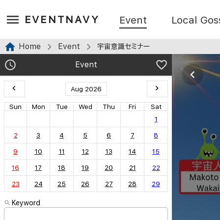
EVENTNAVY
Event
Local Gos
Home
Event
宇宙意識セミナー
Event
Aug 2026
Sun
Mon
Tue
Wed
Thu
Fri
Sat
1
2
3
4
5
6
7
8
9
10
11
12
13
14
15
16
17
18
19
20
21
22
23
24
25
26
27
28
29
Keyword