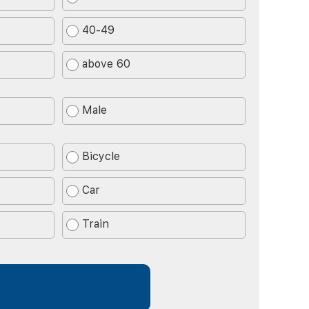
40-49
above 60
Male
Bicycle
Car
Train