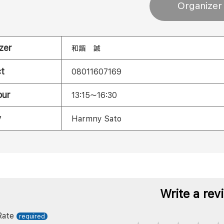
Organizer
zer
和諧 誠
t
08011607169
our
13:15〜16:30
y
Harmny Sato
Write a rev
Rate