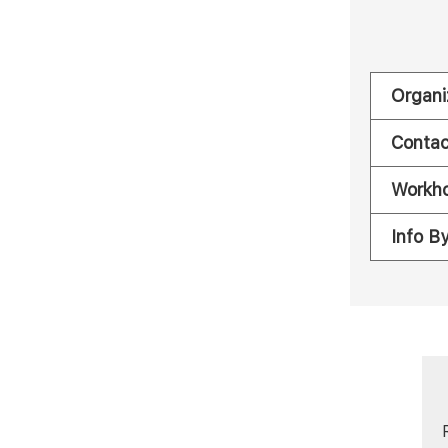
Organi
Contac
Workh
Info B