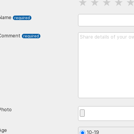
Name
Comment
Photo
Age
10-19