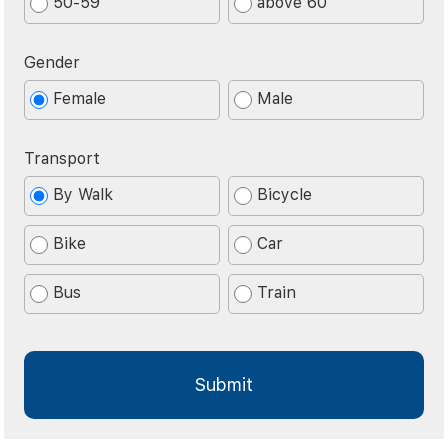
50-59
above 60
Gender
Female
Male
Transport
By Walk
Bicycle
Bike
Car
Bus
Train