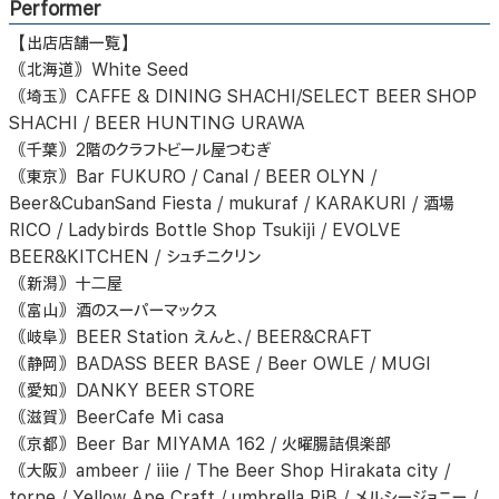
Performer
【出店店舗一覧】
｟北海道｠White Seed
｟埼玉｠CAFFE & DINING SHACHI/SELECT BEER SHOP
SHACHI / BEER HUNTING URAWA
｟千葉｠2階のクラフトビール屋つむぎ
｟東京｠Bar FUKURO / Canal / BEER OLYN /
Beer&CubanSand Fiesta / mukuraf / KARAKURI / 酒場
RICO / Ladybirds Bottle Shop Tsukiji / EVOLVE
BEER&KITCHEN / シュチニクリン
｟新潟｠十二屋
｟富山｠酒のスーパーマックス
｟岐阜｠BEER Station えんと、/ BEER&CRAFT
｟静岡｠BADASS BEER BASE / Beer OWLE / MUGI
｟愛知｠DANKY BEER STORE
｟滋賀｠BeerCafe Mi casa
｟京都｠Beer Bar MIYAMA 162 / 火曜腸詰倶楽部
｟大阪｠ambeer / iiie / The Beer Shop Hirakata city /
torne / Yellow Ape Craft / umbrella RiB / メルシージョニー /