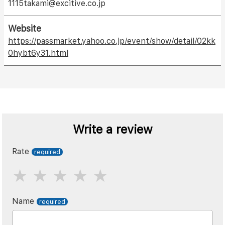
1115takami@excitive.co.jp
Website
https://passmarket.yahoo.co.jp/event/show/detail/02kk
0hybt6y31.html
Write a review
Rate
Name