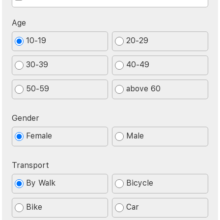
Age
10-19
20-29
30-39
40-49
50-59
above 60
Gender
Female
Male
Transport
By Walk
Bicycle
Bike
Car