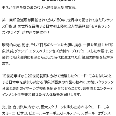
モネが生きたあの頃のパリへ誘う没入型展覧会。
第一回印象派展が開催されてから150年、世界中で愛されてきた「フラン
ス印象派」の世界を冒険する日本初上陸の没入型展覧会「モネ＆フレン
ズ・アライブ」が神戸で開催中！
瞬間的な光、動き、そして日常のシーンを大胆に描き、一世を風靡した「印
象派」をグランデ・エクスペリエンセズが制作・プロデュースした本展は、社
会的にも政治的にも混とんとした時代に生まれた印象派の歴史を紐解き
ます。
19世紀半ばから20世紀初頭にかけて活躍したクロード・モネをはじめと
する日本中を虜にし続ける印象派画家の作品の数々に、力強いクラッシク
音楽と最新のイマーシブ技術を組み合わせることで、芸術性とエンターテ
インメント性を兼ね備えた没入体験をお届けします。
光、色、音、香りのなかで、巨大スクリーンに映し出されるクロード・モネ、
カミーユ・ピサロ、ピエール＝オーギュスト・ルノワール、ポール・セザンヌ、