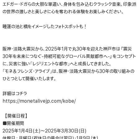
エドガー・ドガらの大胆な筆遣い、身体を包み込むクラッシク音楽。印象派
の世界の激しさと美しさに心を奪われる体験をお楽しみください。
睡蓮の池と橋をイメージしたフォトスポットも！
阪神・淡路大震災から、2025年1月で丸30年を迎えた神戸市は『震災
30年を未来につなぐ-持続可能なグローバル貢献都市へ-』をコンセプト
に、災害に強い「レジリエントな都市」へと成長してきました。
「モネ＆フレンズ・アライブ」は、阪神・淡路大震災から30年の取り組みの
ひとつとして開催いたします。
詳細はコチラ
https://monetalivejp.com/kobe/
【開催日程】
■開催期間
2025年1月4日(土)～2025年3月30日(日)
休館日：月曜日(祝休日の場合は翌日)・1月9日（木）