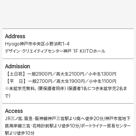
Address
Hyogo神戸市中央区小野浜町1-4
デザイン・クリエイティブセンター神戸 1F KIITOホール
Admission
【土日祝】一般2900円／高大生2100円／小中生1300円
【平 日】一般2700円／高大生1900円／小中生1100円
※未就学児無料。（要保護者同伴）（保護者1名につき未就学児2名ま
で）
Access
JR三ノ宮、阪急・阪神線神戸三宮駅より南へ徒歩20分/神戸市営地下
鉄海岸線三宮・花時計前駅より徒歩10分/ポートライナー貿易センター
駅より徒歩10分