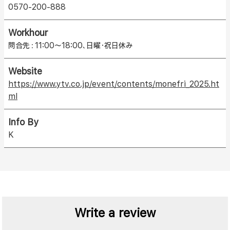
0570-200-888
Workhour
問合先：11:00～18:00、日曜・祝日休み
Website
https://www.ytv.co.jp/event/contents/monefri_2025.ht
ml
Info By
K
Write a review