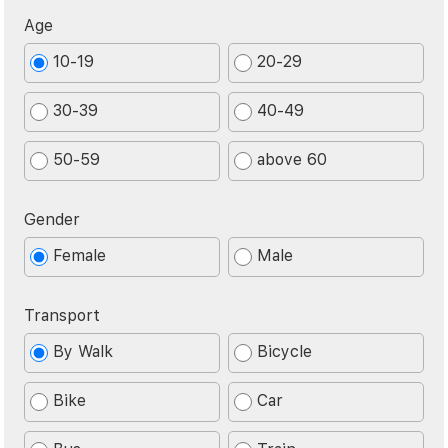
Age
10-19
20-29
30-39
40-49
50-59
above 60
Gender
Female
Male
Transport
By Walk
Bicycle
Bike
Car