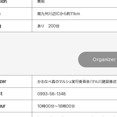
ion
無料
s
南九州川辺ICから約11km
g
あり 200台
Organizer
zer
かわなべ森のマルシェ実行委員会（マル川建設株式会社
t
0993-56-1348
our
10時00分～16時00分