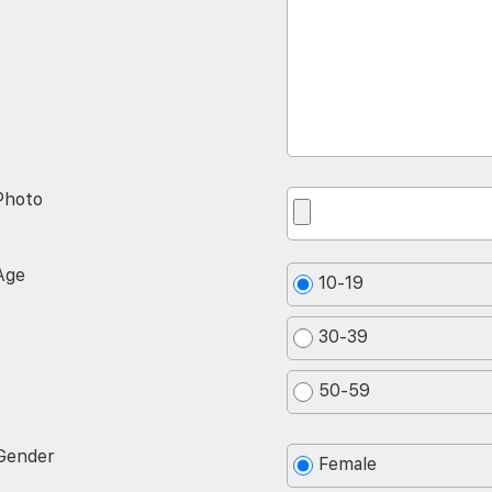
Photo
Age
10-19
30-39
50-59
Gender
Female