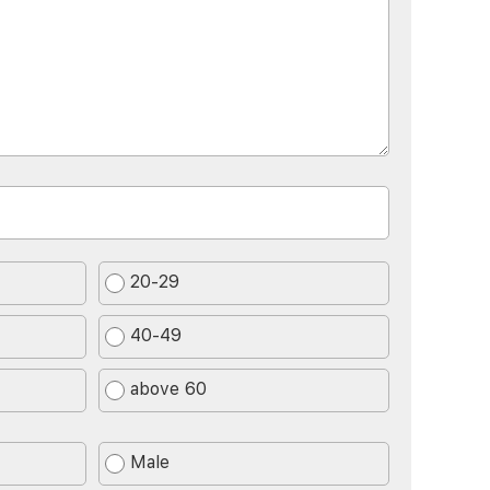
20-29
40-49
above 60
Male