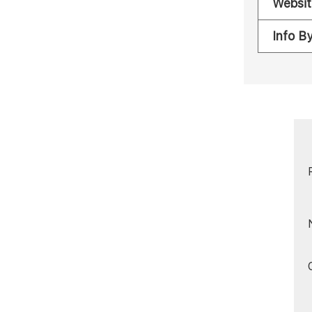
Websit
Info B