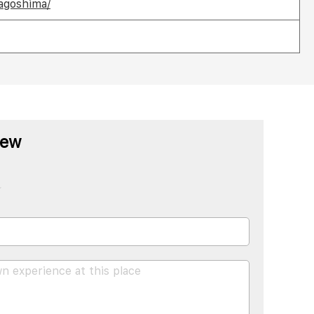
agoshima/
iew