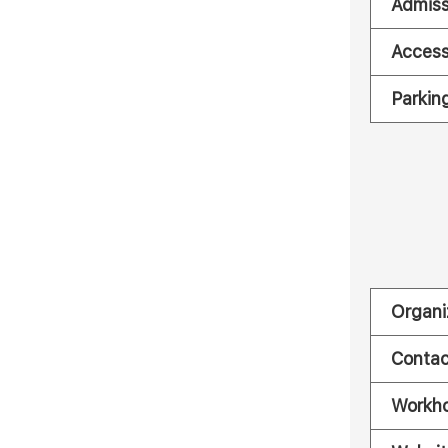
Admiss
Acces
Parkin
Organi
Contac
Workh