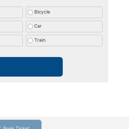
Bicycle
Car
Train
Book Ticket