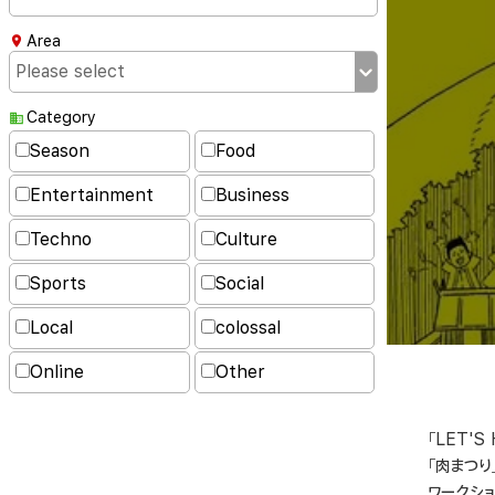
Area
Category
Season
Food
Entertainment
Business
Techno
Culture
Sports
Social
Local
colossal
Online
Other
「LET'
「肉まつ
ワークシ