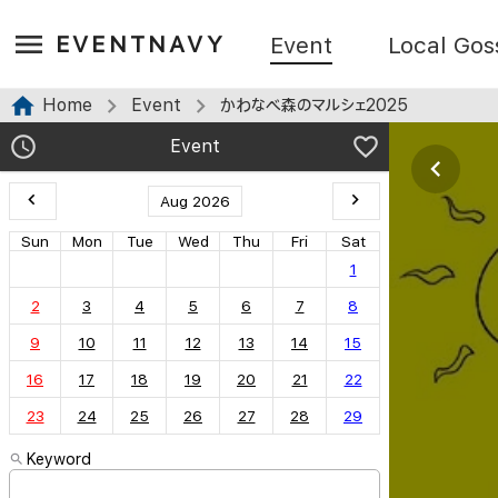
EVENTNAVY
Event
Local Gos
Home
Event
かわなべ森のマルシェ2025
Event
Aug 2026
Sun
Mon
Tue
Wed
Thu
Fri
Sat
1
2
3
4
5
6
7
8
9
10
11
12
13
14
15
16
17
18
19
20
21
22
23
24
25
26
27
28
29
Keyword