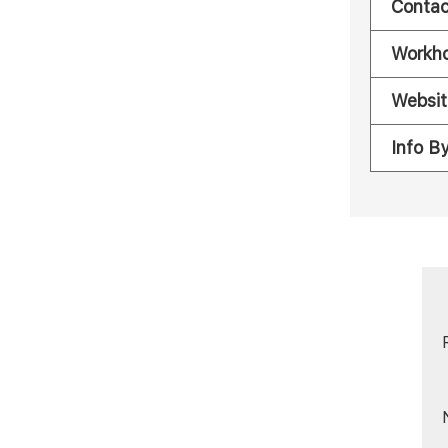
Contac
Workh
Websit
Info B