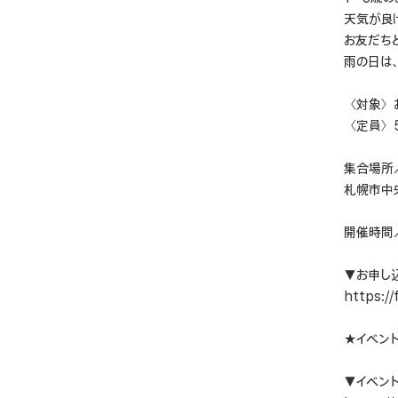
天気が良
お友だち
雨の日は
〈対象〉
〈定員〉
集合場所
札幌市中央
開催時間／
▼お申し
https:/
★イベント
▼イベント