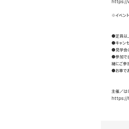
https:/
※イベン
●定員以
●キャン
●見学会
●参加で
緒にご参
●お車で
主催／は
https:/