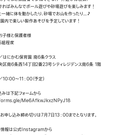
ければみんなでボール遊びや砂場遊びを楽しみます！
と一緒に体を動かしたり、砂場でお山を作ったり…♪
、園内で楽しい製作あそびを予定しています！
お子様と保護者様
5組程度
／はにかむ保育園 南6条クラス
区南6条西14丁目2番23号シティレジデンス南6条 1階
10:00〜11：00（予定）
込みは下記フォームから
/forms.gle/Me6AfkwJkxzNPyJ18
お申し込み締め切りは7月7日13：00までとなります。
情報は公式Instagramから