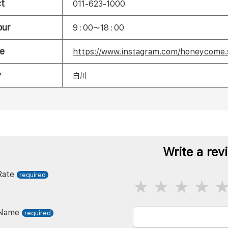
t
011-623-1000
our
9：00〜18：00
e
https://www.instagram.com/honeycome.
y
白川
Write a rev
Rate
Name