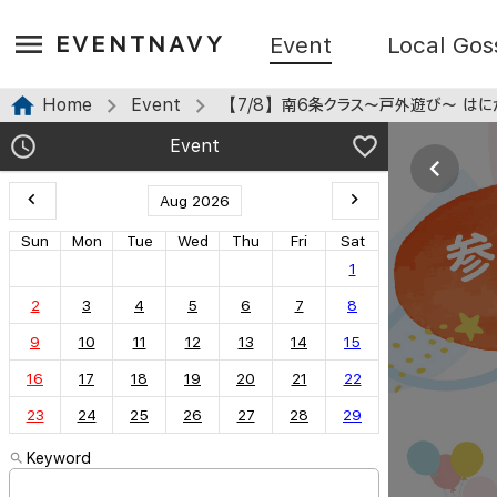
EVENTNAVY
Event
Local Gos
Home
Event
【7/8】南6条クラス〜戸外遊び〜 は
Event
Aug 2026
Sun
Mon
Tue
Wed
Thu
Fri
Sat
1
2
3
4
5
6
7
8
9
10
11
12
13
14
15
16
17
18
19
20
21
22
23
24
25
26
27
28
29
Keyword