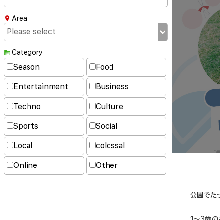
Area
Category
Season
Food
Entertainment
Business
Techno
Culture
Sports
Social
Local
colossal
Online
Other
公園でた
1〜3歳