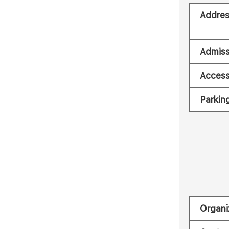
Addre
Admiss
Acces
Parkin
Organi