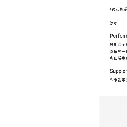
「彼女を愛
ほか
Perfor
砂川涼子（
園田隆一郎
奥田瑛生（
Supple
※未就学