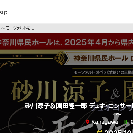
sip
ツァルトを旅する午後～
砂川涼子＆園田隆一郎 デュオ・コンサー
～
Kanagawa