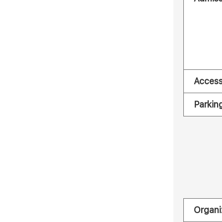
Acces
Parkin
Organi