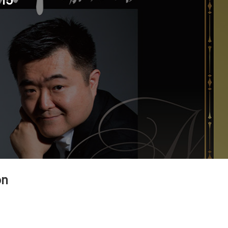
.15
on