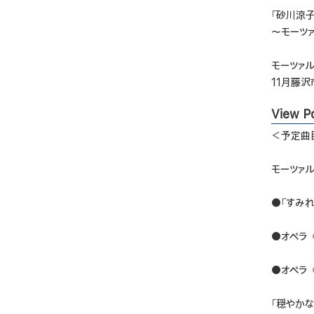
「砂川涼子
～モーツ
モーツァ
11月藤
View Po
＜予定曲
モーツァル
●「すみれ 
●オペラ
●オペラ《
「穏やか