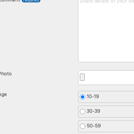
Photo
Age
10-19
30-39
50-59