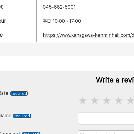
t
045-662-5901
our
平日 10:00～17:00
e
https://www.kanagawa-kenminhall.com/
Write a rev
Rate
Name
Comment