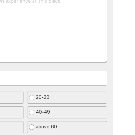
20-29
40-49
above 60