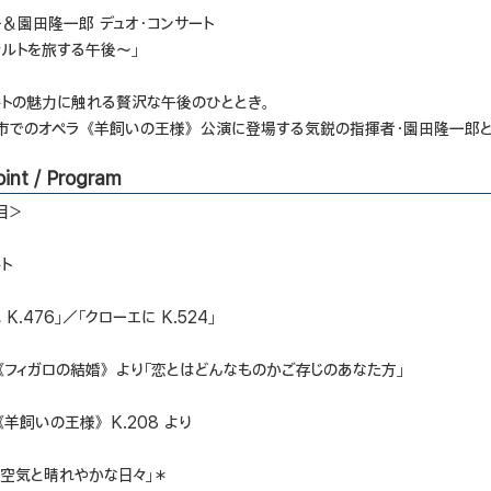
＆園田隆一郎 デュオ・コンサート
ァルトを旅する午後～」
ルトの魅力に触れる贅沢な午後のひととき。
沢市でのオペラ《羊飼いの王様》公演に登場する気鋭の指揮者・園田隆一郎と
int / Program
目＞
ト
K.476」／「クローエに K.524」
《フィガロの結婚》より「恋とはどんなものかご存じのあなた方」
羊飼いの王様》K.208 より
な空気と晴れやかな日々」＊