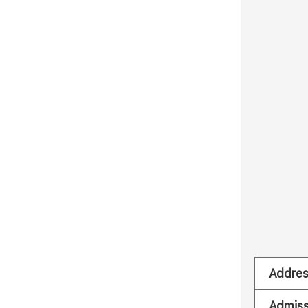
Addre
Admiss