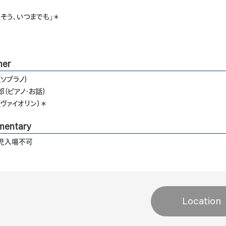
そう、いつまでも」＊
mer
ソプラノ）
（ピアノ・お話）
ヴァイオリン）＊
mentary
児入場不可
Location