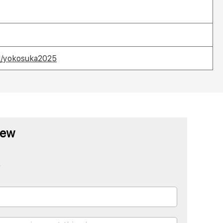
d/yokosuka2025
iew