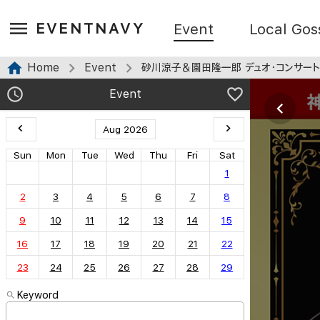
EVENTNAVY
Event
Local Gos
Home
Event
砂川涼子＆園田隆一郎 デュオ・コンサート ～モー
Event
Aug 2026
Sun
Mon
Tue
Wed
Thu
Fri
Sat
1
2
3
4
5
6
7
8
9
10
11
12
13
14
15
16
17
18
19
20
21
22
23
24
25
26
27
28
29
Keyword