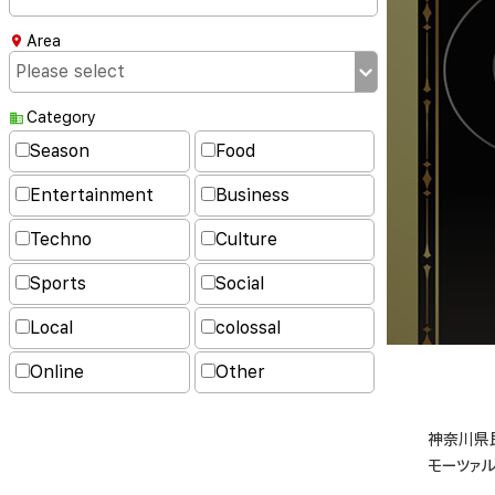
Area
Category
Season
Food
Entertainment
Business
Techno
Culture
Sports
Social
Local
colossal
Online
Other
神奈川県民
モーツァ