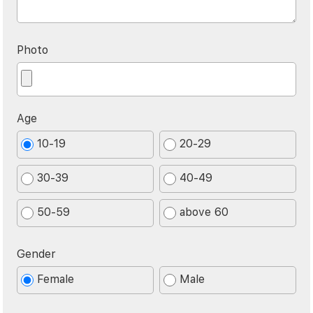
Photo
Age
10-19
20-29
30-39
40-49
50-59
above 60
Gender
Female
Male