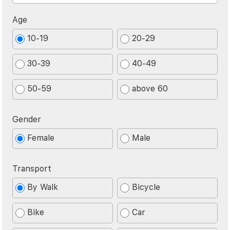
Age
10-19
20-29
30-39
40-49
50-59
above 60
Gender
Female
Male
Transport
By Walk
Bicycle
Bike
Car