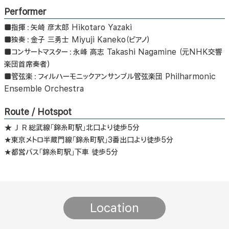
Performer
■指揮：矢崎 彦太郎 Hikotaro Yazaki
■独奏：金子 三勇士 Miyuji Kaneko（ピアノ）
■コンサートマスター：永峰 高志 Takashi Nagamine （元NHK交響
楽団首席奏者）
■管弦楽：フィルハーモニックアンサンブル管弦楽団 Philharmonic
Ensemble Orchestra
Route / Hotspot
★ＪＲ総武線「錦糸町駅」北口より徒歩5分
★東京メトロ半蔵門線「錦糸町駅」3番出口より徒歩5分
★都営バス「錦糸町駅」下車 徒歩5分
Location