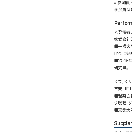
• 参加費
参加費は
Perfor
＜登壇者
株式会社O
■一橋大
Inc.に参
■201
研究員。
＜ファシ
三菱UF
■製薬会社
り現職。
■京都大
Supple