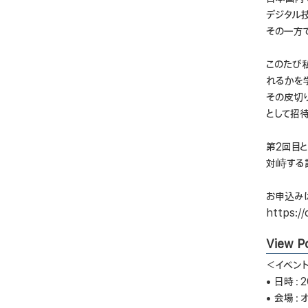
デジタル
その一方
このたび私
れるかを
その皮切
として招
第2回目
対峙する
お申込み
https:/
View Po
＜イベン
• 日時：2
• 会場：