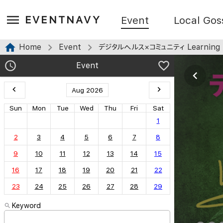
EVENTNAVY
Event
Local Gos
Home
Event
デジタルヘルス×コミュニティ Learning Hub_Series002 「眼科領域での取り組みから学ぶ！デジ
Event
Aug 2026
Sun
Mon
Tue
Wed
Thu
Fri
Sat
1
2
3
4
5
6
7
8
9
10
11
12
13
14
15
16
17
18
19
20
21
22
23
24
25
26
27
28
29
Keyword