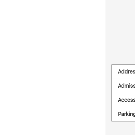
Addre
Admiss
Acces
Parkin