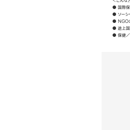
＜こんな
● 国際
● ソー
● NG
● 途上
● 保健