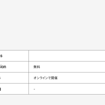
ss
ion
無料
s
オンラインで開催
g
-