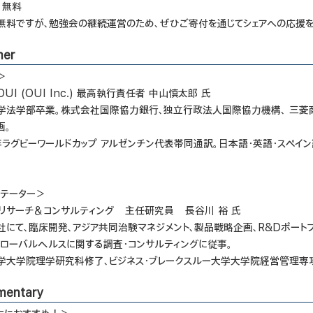
：無料
無料ですが、勉強会の継続運営のため、ぜひご寄付を通じてシェアへの応援を
mer
＞
UI (OUI Inc.) 最高執行責任者 中山慎太郎 氏
学法学部卒業。株式会社国際協力銀行、独立行政法人国際協力機構、 三菱商事
画。
9年ラグビーワールドカップ アルゼンチン代表帯同通訳。日本語・英語・スペ
リテーター＞
Jリサーチ＆コンサルティング 主任研究員 長谷川 裕 氏
にて、臨床開発、アジア共同治験マネジメント、製品戦略企画、R&Dポートフォ
グローバルヘルスに関する調査・コンサルティングに従事。
学大学院理学研究科修了、ビジネス・ブレークスルー大学大学院経営管理専攻
mentary