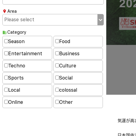
Area
Category
Season
Food
Entertainment
Business
Techno
Culture
Sports
Social
Local
colossal
Online
Other
気運が高
日本国内