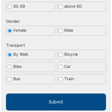
50-59
above 60
Gender
Female
Male
Transport
By Walk
Bicycle
Bike
Car
Bus
Train