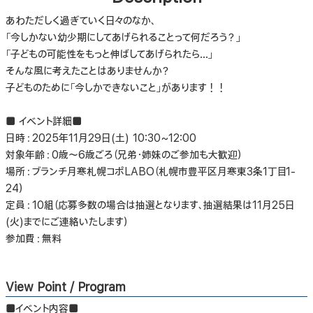
あわただしく過ぎていく日々のなか、
「今しかない幼少期にしてあげられることって何だろう？」
「子どもの可能性をもっと伸ばしてあげられたら…」
そんな風に考えたことはありませんか？
子どものために「今しかできないこと」があります！！
■ イベント詳細■
日時：2025年11月29日(土) 10:30~12:00
対象年齢：0歳～6歳ごろ（兄弟・姉妹のご参加も大歓迎）
場所：ブランチ月寒札幌コポLABO（札幌市豊平区月寒東3条1丁目1-
24）
定員：10組（応募多数の場合は抽選となります、抽選結果は11月25日
(火)までにご連絡いたします）
参加費：無料
View Point / Program
■イベント内容■