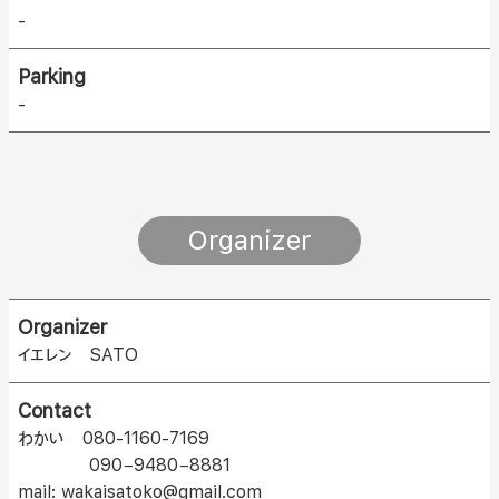
-
Parking
-
Organizer
Organizer
イエレン SATO
Contact
わかい 080-1160-7169
090−9480−8881
mail: wakaisatoko@gmail.com