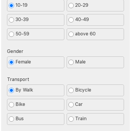
10-19
20-29
30-39
40-49
50-59
above 60
Gender
Female
Male
Transport
By Walk
Bicycle
Bike
Car
Bus
Train