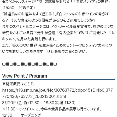
◆スペシャルステージ「“味”の認識が変わる！『味覚メディア』の世界」
（15:50 - 開始予定）
「減塩食なのに塩味をよく感じる？」「白ワインなのに赤ワインの味がす
る？」そんな魔法のような研究があるのをご存知でしょうか？
今年のスペシャルステージには、イグ・ノーベル賞受賞者で、前述のような
研究をされている宮下先生が登壇！有名企業とコラボして開発した「エレ
キソルト」を用いた実践も行います。
また、「答えのない世界」を生き抜くためのヒント―フロンティア思考につ
いてもお話しいただきます！ぜひ会場でご覧ください。
□■□■□■□■□■□■□■□
View Point / Program
▼開催概要はこちら
https://r18.smp.ne.jp/u/No/30763772/cdpc45aDi4b0_377
770430/763772_260213001.html
3月20日（金・祝）12:30 - 18:30（開場 11:30）
※11:30～ホワイエにて、今年の受賞作品の展示も行っています。
12:30 オープニング