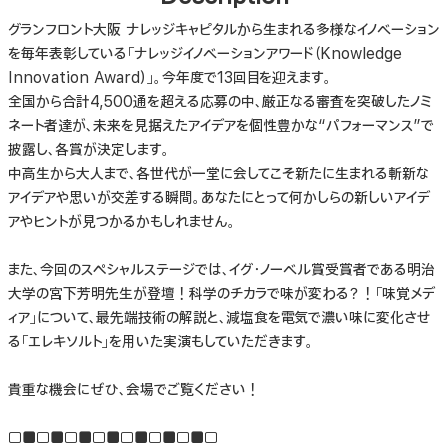
グランフロント大阪 ナレッジキャピタルから生まれる多様なイノベーション
を毎年表彰している「ナレッジイノベーションアワード（Knowledge
Innovation Award）」。今年度で13回目を迎えます。
全国から合計4,500通を超える応募の中、厳正なる審査を突破したノミ
ネート者達が、未来を見据えたアイデアを個性豊かな“パフォーマンス”で
披露し、各賞が決定します。
中高生から大人まで、各世代が一堂に会してこそ新たに生まれる斬新な
アイデアや思いが交差する瞬間。あなたにとって何かしらの新しいアイデ
アやヒントが見つかるかもしれません。
また、今回のスペシャルステージでは、イグ・ノーベル賞受賞者である明治
大学の宮下芳明先生が登壇！科学のチカラで味が変わる？！「味覚メデ
ィア」について、最先端技術の解説と、減塩食を電気で濃い味に変化させ
る「エレキソルト」を用いた実演もしていただきます。
貴重な機会にぜひ、会場でご覧ください！
□■□■□■□■□■□■□■□