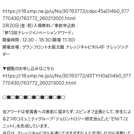
https://r18.smp.ne.jp/u/No/30763772/cdpc45aDi4b0_377
770430/763772_260213001.html
3月20日（金・祝）入場無料／事前申込制
「第13回ナレッジイノベーションアワード」
開催時間：12:30 - 18:30（開場 11:30）
開催会場：グランフロント大阪北館 ナレッジキャピタル4F ナレッジシア
ター
▼観覧のお申し込みはこちら
https://r18.smp.ne.jp/u/No/30763772/d3TYH0aDi4b0_377
770430/763772_260213002.html
□■□■□■□■□■□■□■□
当アワードは受賞者への表彰に留まらず、スピンオフ企画として、学生によ
る2つのコミュニティグループ「ジェロントロジー研究会αZ」と「ENIT（エ
ニット）」を形成しています。
当日は、ナレッジキャピタルを通じてさまざまな人と交流しながら活動して