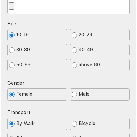
Age
10-19
20-29
30-39
40-49
50-59
above 60
Gender
Female
Male
Transport
By Walk
Bicycle