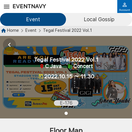
EVENTNAVY
Account
Event
Local Gossip
Home
Event
Tegal Festival 2022 Vol.1
Tegal Festival 2022 Vol.1
C Java
Concert
2022.10.15 ～ 11.30
E-176
Floor Map