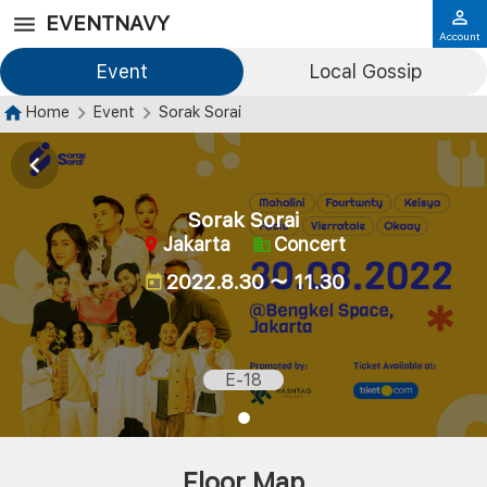
EVENTNAVY
Account
Event
Local Gossip
Home
Event
Sorak Sorai
Sorak Sorai
Jakarta
Concert
2022.8.30 ～ 11.30
E-18
Floor Map