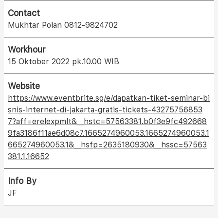
Contact
Mukhtar Polan 0812-9824702
Workhour
15 Oktober 2022 pk.10.00 WIB
Website
https://www.eventbrite.sg/e/dapatkan-tiket-seminar-bi
snis-internet-di-jakarta-gratis-tickets-43275756853
7?aff=erelexpmlt&__hstc=57563381.b0f3e9fc492668
9fa3186f11ae6d08c7.1665274960053.1665274960053.1
665274960053.1&__hsfp=2635180930&__hssc=57563
381.1.16652
Info By
JF