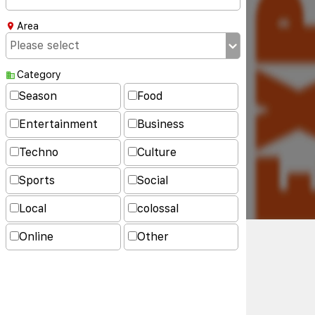
Area
Category
Season
Food
Entertainment
Business
Techno
Culture
Sports
Social
Local
colossal
Online
Other