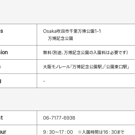
ss
Osaka吹田市千里万博公園1-1
万博記念公園
ion
無料（別途、万博記念公園の入園料は必要です）
s
大阪モノレール「万博記念公園駅」「公園東口駅」
g
-
t
06-7177-6938
our
9：30～17：00 ※入園時間は16：30まで