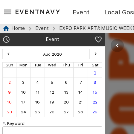
EVENTNAVY
Event
Local Gos
Home
Event
EXPO PARK ART＆MUSIC WEEK
Event
Aug 2026
Sun
Mon
Tue
Wed
Thu
Fri
Sat
1
2
3
4
5
6
7
8
9
10
11
12
13
14
15
16
17
18
19
20
21
22
23
24
25
26
27
28
29
Keyword