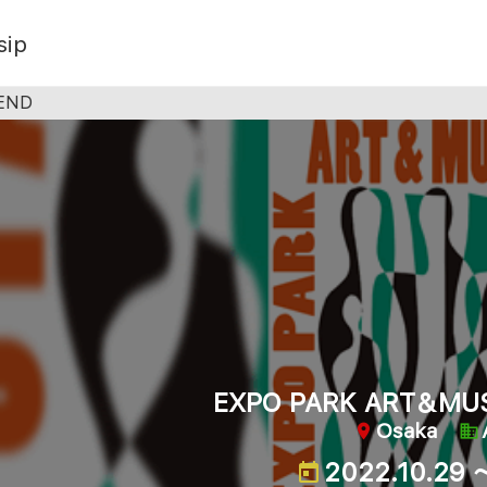
sip
END
EXPO PARK ART＆MU
Osaka
2022.10.29 