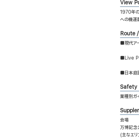
View Po
1970
への機運
Route 
■現代アー
■Live 
■日本庭園
Safety
業種別ガ
Supple
会場
万博記念
(主なエリ