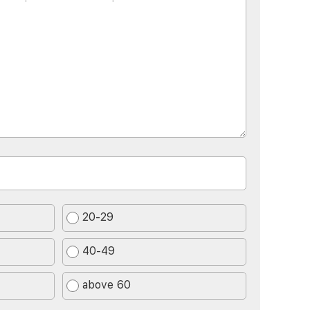
20-29
40-49
above 60