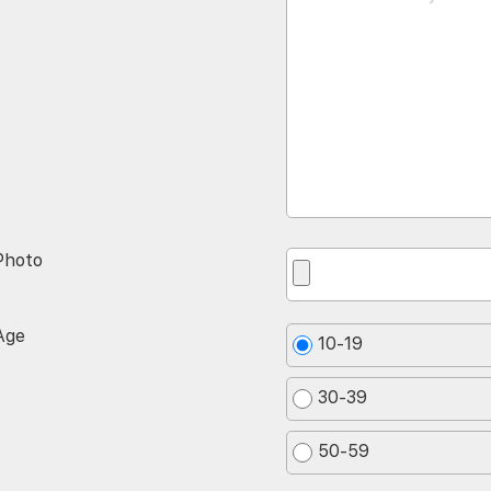
Photo
Age
10-19
30-39
50-59