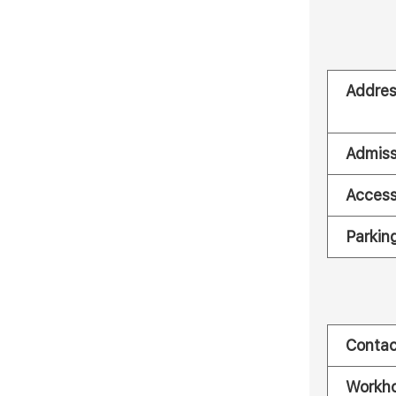
Addre
Admiss
Acces
Parkin
Contac
Workh