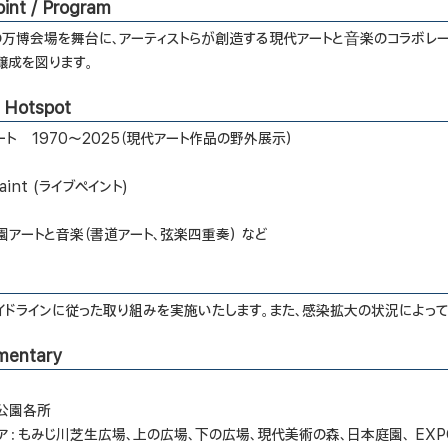
int / Program
年の万博会場を舞台に、アーティストらが創造する現代アートと⾳楽のコラボレー
醸成を図ります。
/ Hotspot
ト 1970～2025（現代アート作品の野外展示）
Paint (ライブペイント)
アートと音楽（書道アート、弦楽四重奏） など
イドラインに従った取り組みを実施いたします。また、感染拡大の状況によっ
mentary
公園各所
ア：もみじ川芝生広場、上の広場、下の広場、現代美術の森、日本庭園、 EXPO