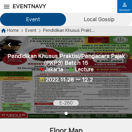
EVENTNAVY
Account
Event
Local Gossip
Home
Event
Pendidikan Khusus Praktisi/Pengacara Pajak (PKP3) Batch 15
Pendidikan Khusus Praktisi/Pengacara Pajak
(PKP3) Batch 15
Jakarta
Lecture
2022.11.28 ～ 12.2
E-260
Floor Map