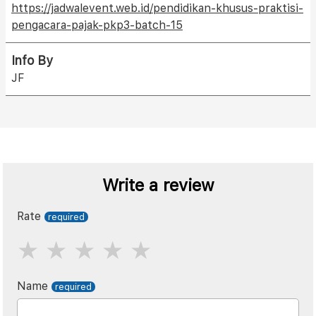
https://jadwalevent.web.id/pendidikan-khusus-praktisi-
pengacara-pajak-pkp3-batch-15
Info By
JF
Write a review
Rate
Name