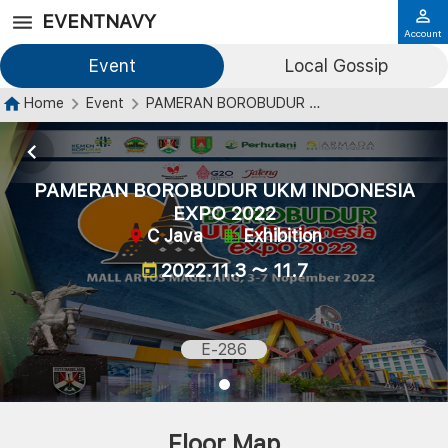
EVENTNAVY
Account
Event
Local Gossip
Home
Event
PAMERAN BOROBUDUR UKM INDONESIA EXPO 2022
PAMERAN BOROBUDUR UKM INDONESIA
EXPO 2022
C Java
Exhibition
2022.11.3 ～ 11.7
E-286
Floor Map