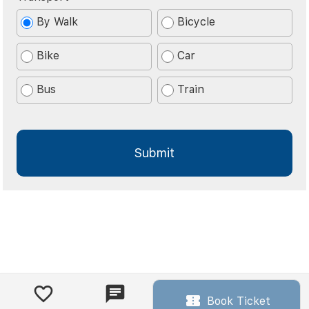
By Walk
Bicycle
Bike
Car
Bus
Train
Book Ticket