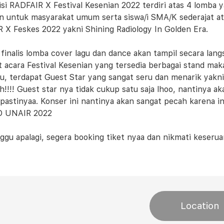
si RADFAIR X Festival Kesenian 2022 terdiri atas 4 lomba y
an untuk masyarakat umum serta siswa/i SMA/K sederajat at
 X Feskes 2022 yakni Shining Radiology In Golden Era.
 finalis lomba cover lagu dan dance akan tampil secara lan
t acara Festival Kesenian yang tersedia berbagai stand m
itu, terdapat Guest Star yang sangat seru dan menarik yakn
!!!! Guest star nya tidak cukup satu saja lhoo, nantinya a
pastinyaa. Konser ini nantinya akan sangat pecah karena i
 UNAIR 2022
nggu apalagi, segera booking tiket nyaa dan nikmati keseru
Location