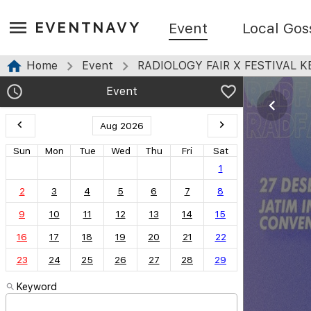
EVENTNAVY
Event
Local Gos
Home
Event
RADIOLOGY FAIR X FESTIVAL K
Event
Aug 2026
Sun
Mon
Tue
Wed
Thu
Fri
Sat
1
2
3
4
5
6
7
8
9
10
11
12
13
14
15
16
17
18
19
20
21
22
23
24
25
26
27
28
29
Keyword