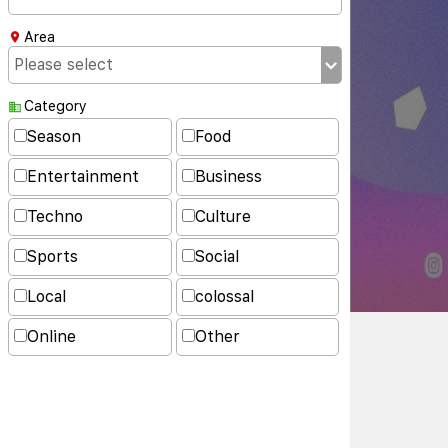
Area
Category
Season
Food
Entertainment
Business
Techno
Culture
Sports
Social
Local
colossal
Online
Other