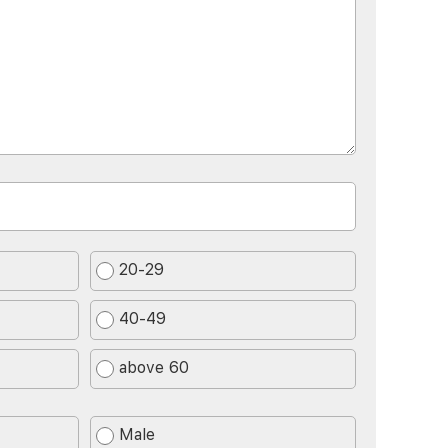
20-29
40-49
above 60
Male