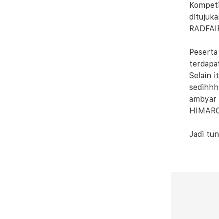
Kompeti
ditujuk
RADFAIR
Peserta
terdapa
Selain 
sedihhhh
ambyar 
HIMARO
Jadi tu