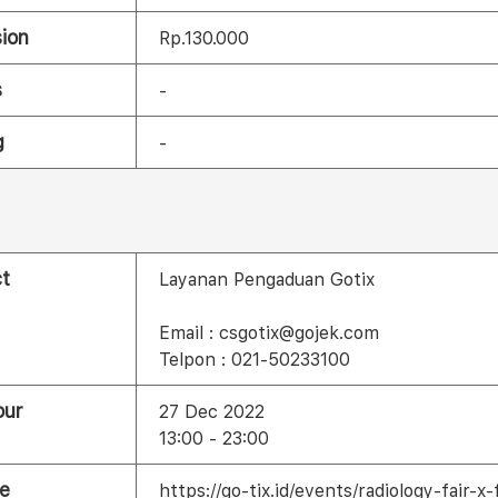
ion
Rp.130.000
s
-
g
-
t
Layanan Pengaduan Gotix
Email : csgotix@gojek.com
Telpon : 021-50233100
our
27 Dec 2022
13:00 - 23:00
e
https://go-tix.id/events/radiology-fai