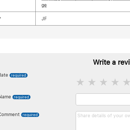
ge
y
JF
Write a rev
Rate
Name
Comment