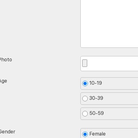
Photo
Age
10-19
30-39
50-59
Gender
Female