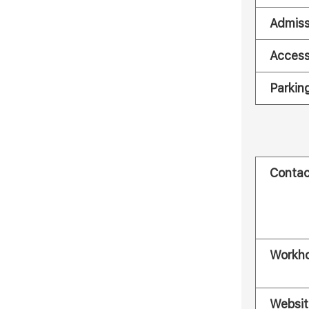
Admiss
Acces
Parkin
Contac
Workh
Websit