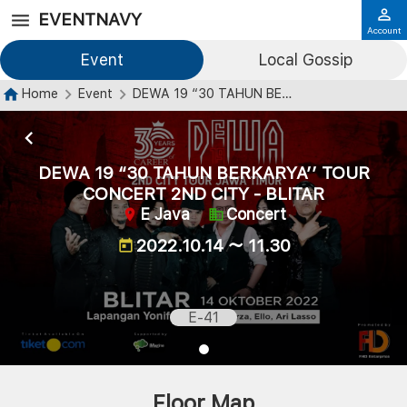
EVENTNAVY
Account
Event
Local Gossip
Home
Event
DEWA 19 “30 TAHUN BERKARYA’’ TOUR CONCERT 2ND CITY - BLITAR
DEWA 19 “30 TAHUN BERKARYA’’ TOUR
CONCERT 2ND CITY - BLITAR
E Java
Concert
2022.10.14 ～ 11.30
E-41
Floor Map