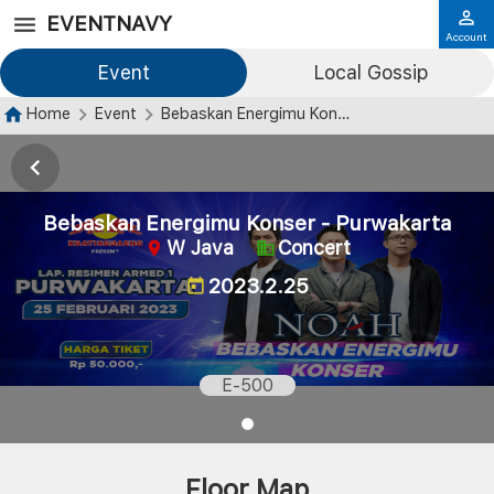
EVENTNAVY
Account
Event
Local Gossip
Home
Event
Bebaskan Energimu Konser - Purwakarta
Bebaskan Energimu Konser - Purwakarta
W Java
Concert
2023.2.25
E-500
Floor Map