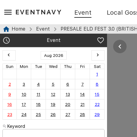
EVENTNAVY
Event
Local Gos
Home
Event
PRESALE ELD FEST 3.0 (BRITIS
Event
Aug 2026
Sun
Mon
Tue
Wed
Thu
Fri
Sat
1
2
3
4
5
6
7
8
9
10
11
12
13
14
15
16
17
18
19
20
21
22
23
24
25
26
27
28
29
Keyword