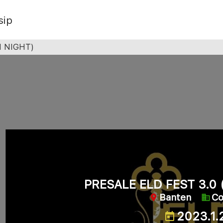
sip
H NIGHT)
PRESALE ELD FEST 3.0 
Banten
Co
2023.1.