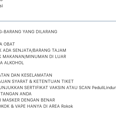
si
G-BARANG YANG DILARANG
PA OBAT
AK ADA SENJATA/BARANG TAJAM
AK MAKANAN/MINUMAN DI LUAR
PA ALKOHOL
ATAN DAN KESELAMATAN
JAUAN SYARAT & KETENTUAN TIKET
UNJUKKAN SERTIFIKAT VAKSIN ATAU SCAN PeduliLindun
I TANGAN ANDA
AI MASKER DENGAN BENAR
OKOK & VAPE HANYA DI AREA Rokok