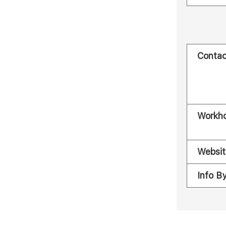
Contac
Workh
Websit
Info B