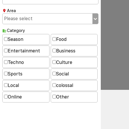
Area
Category
Season
Food
Entertainment
Business
Techno
Culture
Sports
Social
Local
colossal
Online
Other