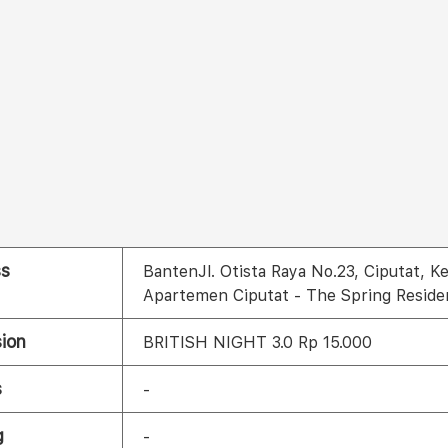
ss
BantenJl. Otista Raya No.23, Ciputat, K
Apartemen Ciputat - The Spring Resid
ion
BRITISH NIGHT 3.0 Rp 15.000
s
-
g
-