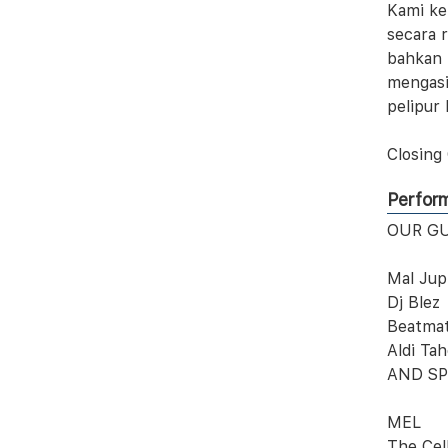
Kami ke
secara 
bahkan k
mengasi
pelipur 
Closing
Perfor
OUR GU
Mal Jup
Dj Blez
Beatma
Aldi Tah
AND SP
MEL
The Cel