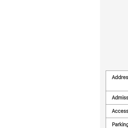
Addre
Admiss
Acces
Parkin