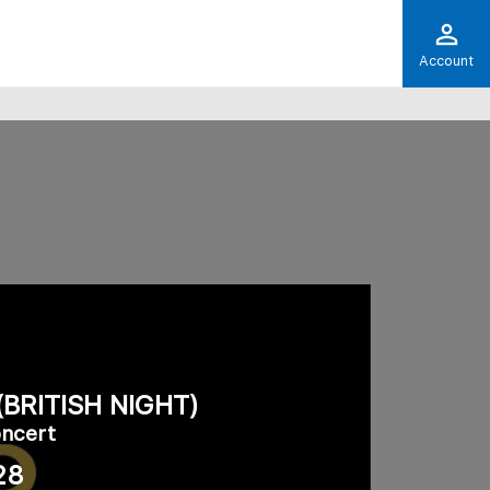
Account
(BRITISH NIGHT)
ncert
28