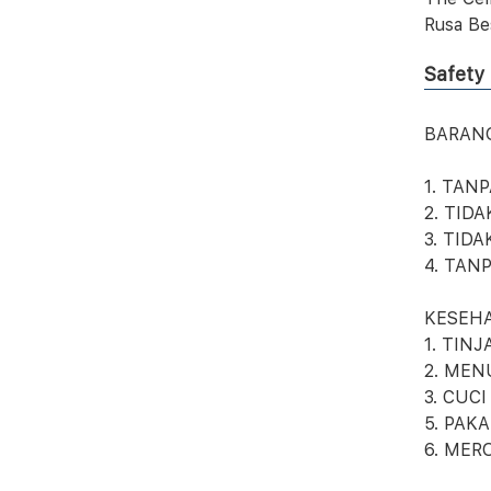
Rusa Be
Safety
BARAN
1. TAN
2. TID
3. TID
4. TAN
KESEH
1. TIN
2. MEN
3. CUC
5. PAK
6. MER