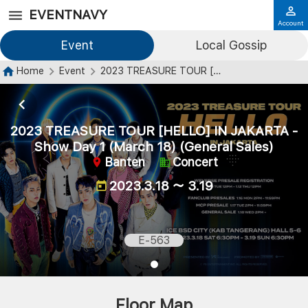
EVENTNAVY
Account
Event
Local Gossip
Home
Event
2023 TREASURE TOUR [HELLO] IN JAKARTA - Show Day 1 (March 18) (General Sales)
2023 TREASURE TOUR [HELLO] IN JAKARTA -
Show Day 1 (March 18) (General Sales)
Banten
Concert
2023.3.18 ～ 3.19
E-563
Floor Map