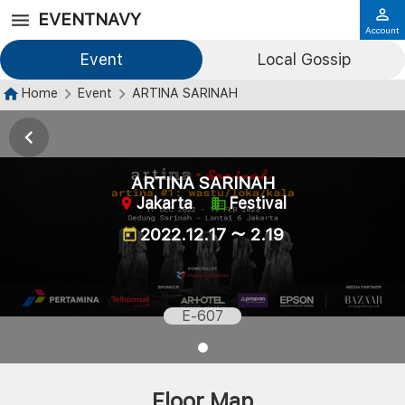
EVENTNAVY
Account
Event
Local Gossip
Home
Event
ARTINA SARINAH
ARTINA SARINAH
Jakarta
Festival
2022.12.17 ～ 2.19
E-607
Floor Map