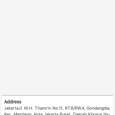
Address
JakartaJl. M.H. Thamrin No.11, RT.8/RW.4, Gondangdia,
Kec. Menteng, Kota Jakarta Pusat, Daerah Khusus Ibu