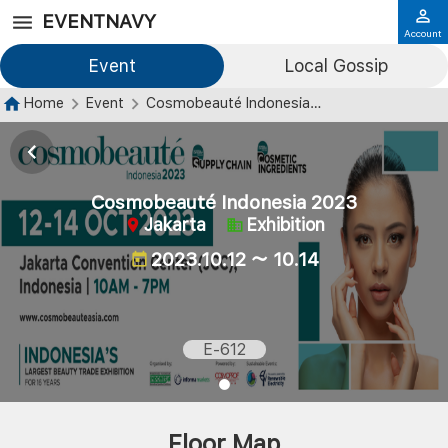
EVENTNAVY
Account
Event
Local Gossip
Home
Event
Cosmobeauté Indonesia 2023
Cosmobeauté Indonesia 2023
Jakarta
Exhibition
2023.10.12 ～ 10.14
E-612
Floor Map