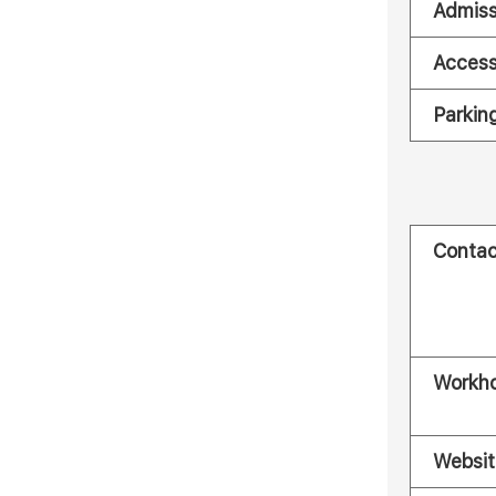
Admiss
Acces
Parkin
Contac
Workh
Websit