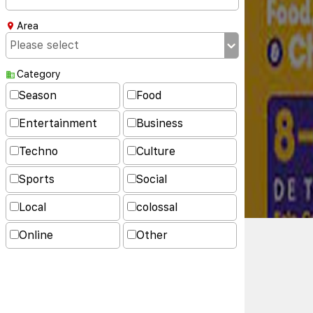
Area
Category
Season
Food
Entertainment
Business
Techno
Culture
Sports
Social
Local
colossal
Online
Other