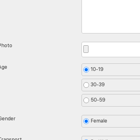
Photo
Age
10-19
30-39
50-59
Gender
Female
Transport