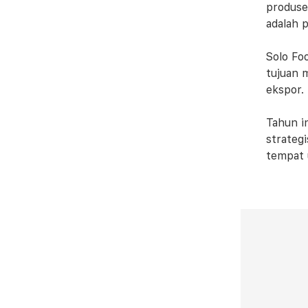
produse
adalah 
Solo Fo
tujuan 
ekspor.
Tahun i
strateg
tempat 