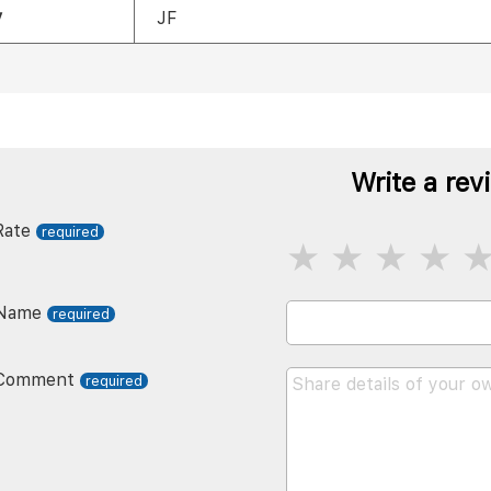
y
JF
Write a rev
Rate
Name
Comment