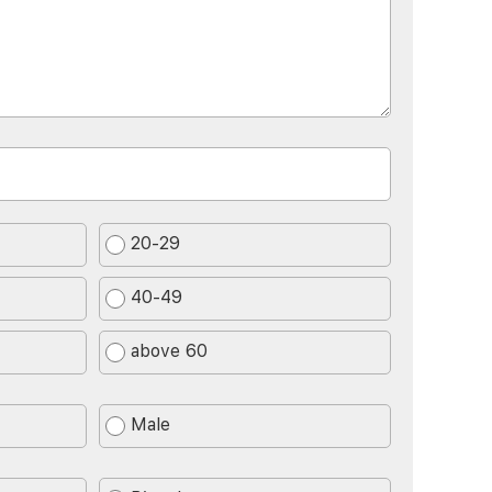
20-29
40-49
above 60
Male