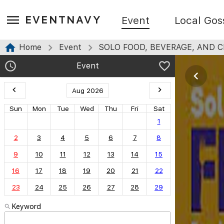
EVENTNAVY
Event
Local Gos
Home
Event
SOLO FOOD, BEVERAGE, AND C
Event
Aug 2026
Sun
Mon
Tue
Wed
Thu
Fri
Sat
1
2
3
4
5
6
7
8
9
10
11
12
13
14
15
16
17
18
19
20
21
22
23
24
25
26
27
28
29
Keyword