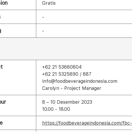
ion
Gratis
s
-
g
-
t
+62 21 53660804
+62 21 5325890 / 887
info@foodbeverageindonesia.com
Carolyn - Project Manager
our
8 – 10 Desember 2023
10.00 - 18.00
e
https://foodbeverageindonesia.com/fbc