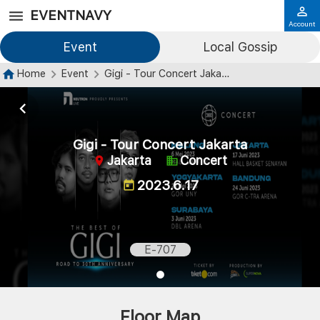
EVENTNAVY
Account
Event
Local Gossip
Home
Event
Gigi - Tour Concert Jakarta
Gigi - Tour Concert Jakarta
Jakarta
Concert
2023.6.17
E-707
Floor Map