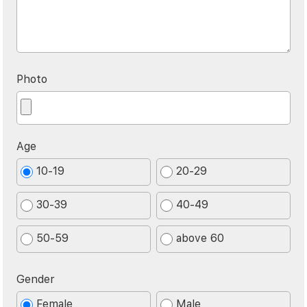
Photo
Age
10-19
20-29
30-39
40-49
50-59
above 60
Gender
Female
Male