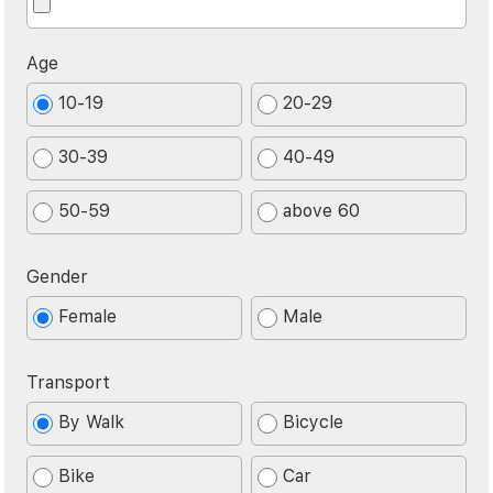
Age
10-19
20-29
30-39
40-49
50-59
above 60
Gender
Female
Male
Transport
By Walk
Bicycle
Bike
Car