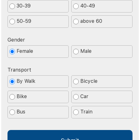
30-39
40-49
50-59
above 60
Gender
Female
Male
Transport
By Walk
Bicycle
Bike
Car
Bus
Train