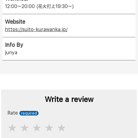
12:00〜20:00 (花火打上19:30〜)
Website
https://suito-kurawanka.jp/
Info By
junya
Write a review
Rate