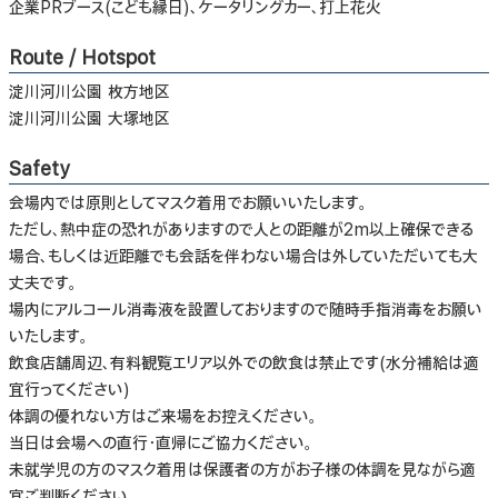
企業PRブース(こども縁日)、ケータリングカー、打上花火
Route / Hotspot
淀川河川公園 枚方地区
淀川河川公園 大塚地区
Safety
会場内では原則としてマスク着用でお願いいたします。
ただし、熱中症の恐れがありますので人との距離が2m以上確保できる
場合、もしくは近距離でも会話を伴わない場合は外していただいても大
丈夫です。
場内にアルコール消毒液を設置しておりますので随時手指消毒をお願い
いたします。
飲食店舗周辺、有料観覧エリア以外での飲食は禁止です(水分補給は適
宜行ってください)
体調の優れない方はご来場をお控えください。
当日は会場への直行・直帰にご協力ください。
未就学児の方のマスク着用は保護者の方がお子様の体調を見ながら適
宜ご判断ください。