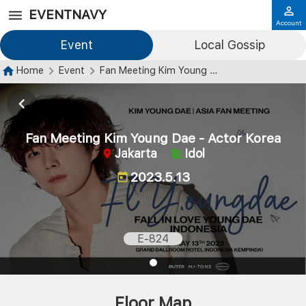
EVENTNAVY
Account
Event
Local Gossip
Home
Event
Fan Meeting Kim Young Dae - Actor Korea
Fan Meeting Kim Young Dae - Actor Korea
Jakarta
Idol
2023.5.13
E-824
Floor Map