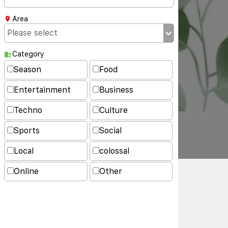
Area
Category
Season
Food
Entertainment
Business
Techno
Culture
Sports
Social
Local
colossal
Online
Other