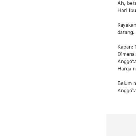
Ah, be
Hari Ibu
Rayakan
datang.
Kapan: 
Dimana:
Anggot
Harga n
Belum m
Anggota