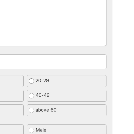
20-29
40-49
above 60
Male