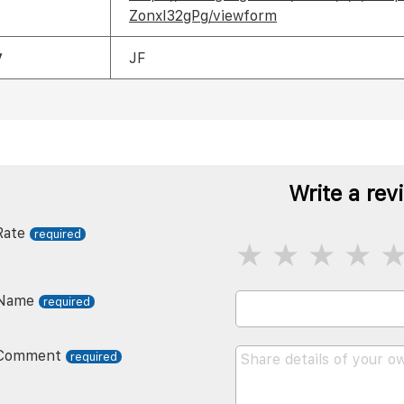
ZonxI32gPg/viewform
y
JF
Write a rev
Rate
Name
Comment