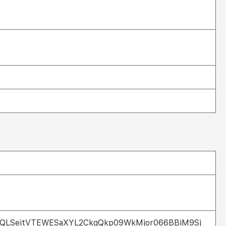
0
1FAIpQLSeitVTEWESaXYL2CkgQkp09WkMjor066BBiM9Sj