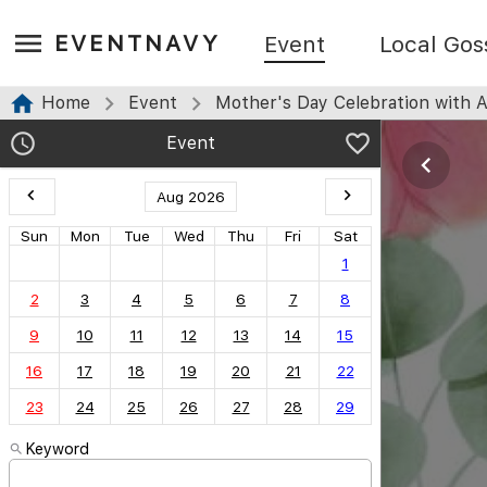
EVENTNAVY
Event
Local Gos
Home
Event
Mother's Day Celebration with 
Event
Aug 2026
Sun
Mon
Tue
Wed
Thu
Fri
Sat
1
2
3
4
5
6
7
8
9
10
11
12
13
14
15
16
17
18
19
20
21
22
23
24
25
26
27
28
29
Keyword