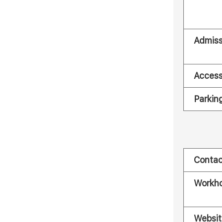
Admiss
Acces
Parkin
Contac
Workh
Websit