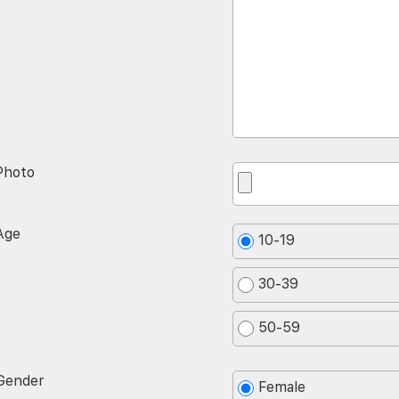
Photo
Age
10-19
30-39
50-59
Gender
Female