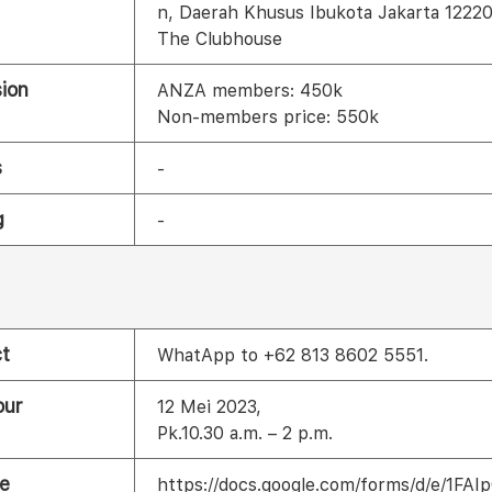
n, Daerah Khusus Ibukota Jakarta 1222
The Clubhouse
ion
ANZA members: 450k
Non-members price: 550k
s
-
g
-
t
WhatApp to +62 813 8602 5551.
our
12 Mei 2023,
Pk.10.30 a.m. – 2 p.m.
e
https://docs.google.com/forms/d/e/