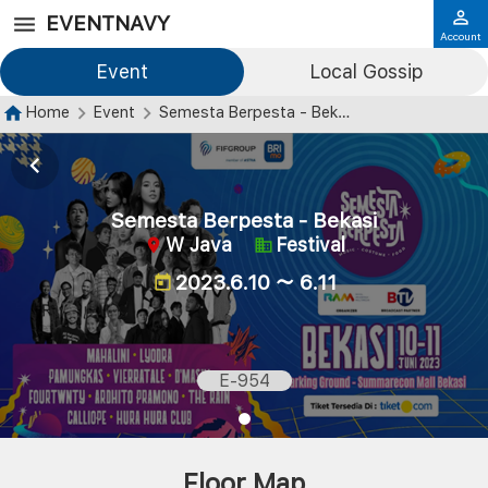
EVENTNAVY
Account
Event
Local Gossip
Home
Event
Semesta Berpesta - Bekasi
Semesta Berpesta - Bekasi
W Java
Festival
2023.6.10 ～ 6.11
E-954
Floor Map