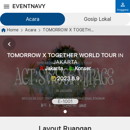
EVENTNAVY
Anggota
Acara
Gosip Lokal
Home
Acara
TOMORROW X TOGETHER WORLD TOUR
I
TOMORROW X TOGETHER WORLD TOUR
IN
JAKARTA
Jakarta
Konser
2023.8.9
E-1001
Layout Ruangan