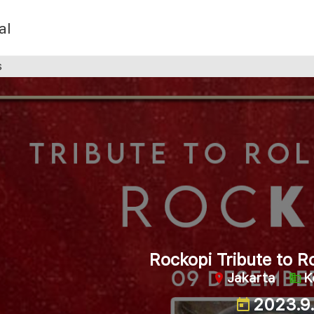
al
s
Rockopi Tribute to R
Jakarta
K
2023.9