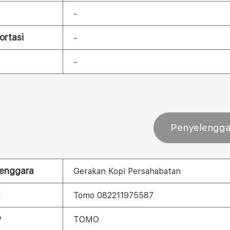
-
ortasi
-
-
Penyelengga
enggara
Gerakan Kopi Persahabatan
Tomo 082211975587
y
TOMO