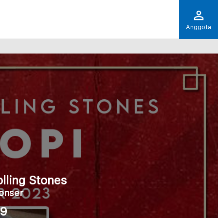
Anggota
olling Stones
onser
.9