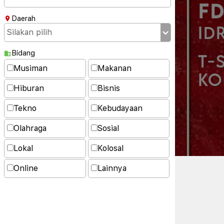
Daerah
Bidang
Musiman
Makanan
Hiburan
Bisnis
Tekno
Kebudayaan
Olahraga
Sosial
Lokal
Kolosal
Online
Lainnya