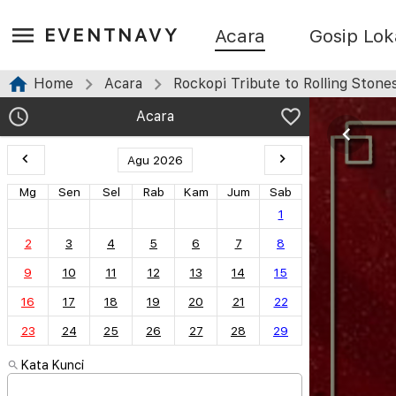
EVENTNAVY
Acara
Gosip Lok
Home
Acara
Rockopi Tribute to Rolling Stone
Acara
Agu 2026
Mg
Sen
Sel
Rab
Kam
Jum
Sab
1
2
3
4
5
6
7
8
9
10
11
12
13
14
15
16
17
18
19
20
21
22
23
24
25
26
27
28
29
Kata Kunci