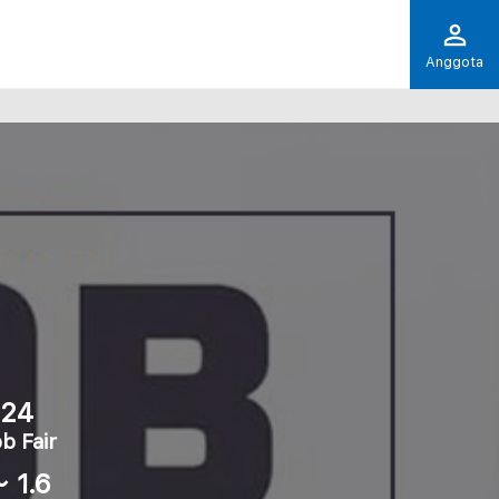
Anggota
024
b Fair
 1.6