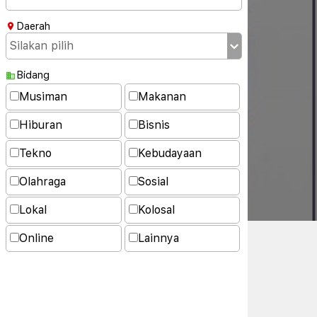
Daerah
Bidang
Musiman
Makanan
Hiburan
Bisnis
Tekno
Kebudayaan
Olahraga
Sosial
Lokal
Kolosal
Online
Lainnya