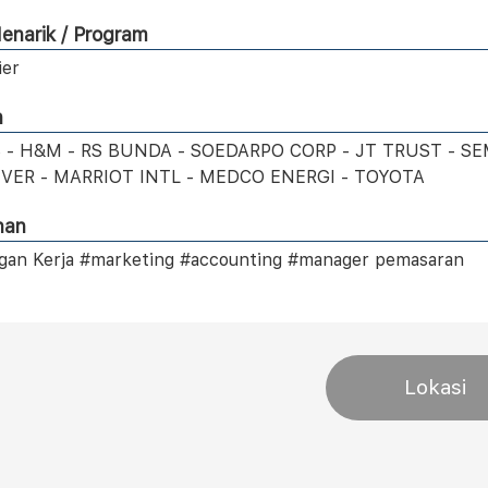
enarik / Program
ier
n
S - H&M - RS BUNDA - SOEDARPO CORP - JT TRUST - 
EVER - MARRIOT INTL - MEDCO ENERGI - TOYOTA
han
an Kerja #marketing #accounting #manager pemasaran
Lokasi