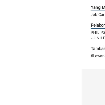
Yang M
Job Car
Pelako
PHILIP
- UNIL
Tamba
#Lowong