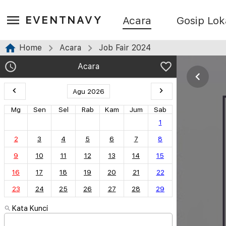
EVENTNAVY
Acara
Gosip Lok
Home
Acara
Job Fair 2024
Acara
Agu 2026
Mg
Sen
Sel
Rab
Kam
Jum
Sab
1
2
3
4
5
6
7
8
9
10
11
12
13
14
15
16
17
18
19
20
21
22
23
24
25
26
27
28
29
Kata Kunci