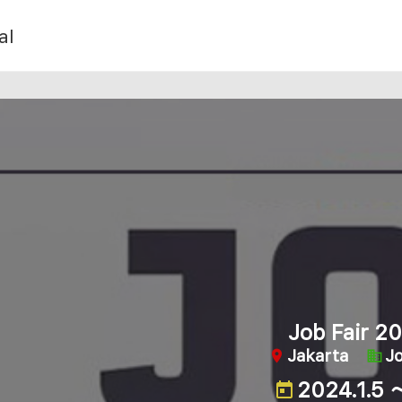
al
Job Fair 2
Jakarta
Jo
2024.1.5 ～