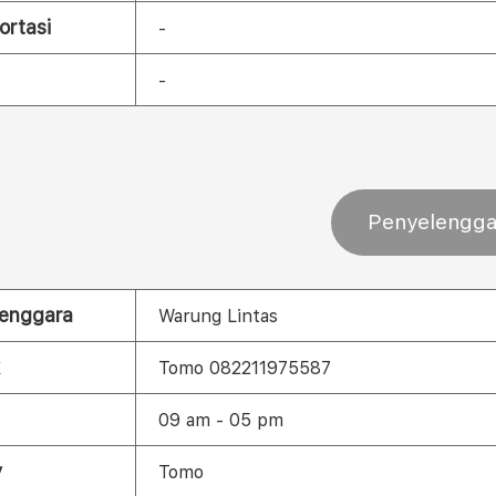
ortasi
-
-
Penyelengga
enggara
Warung Lintas
Tomo 082211975587
09 am - 05 pm
y
Tomo